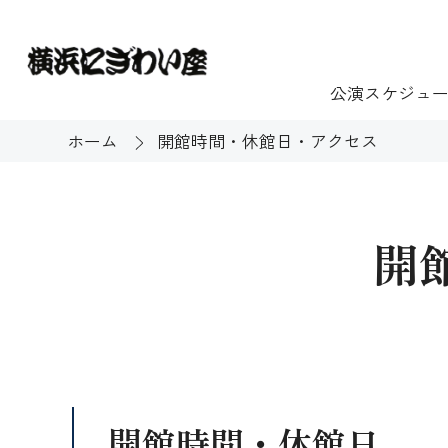
公演スケジュ
ホーム
開館時間・休館日・アクセス
チケット
ご利用案内
施設貸出
もっと楽し
開
団体のお客様へ
開館時間・休館
利用料金
展示
購入方法
む
大衆芸能
バリアフリー対
芸能散歩
開館時間・休館日