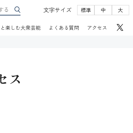
文字サイズ
標準
中
大
っと楽しむ大衆芸能
よくある質問
アクセス
セス
座席表
にぎわい座芸人伝
オリジナルグッズ
電子根多帳