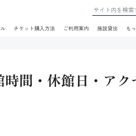
ール
チケット購入方法
ご利用案内
施設貸出
も
館時間・休館日・アク
日・アクセス
フロアマップ
施設資料
ワークショップ
応
無線LAN(Wi-Fi)利用案内
演芸Ｑ＆Ａ