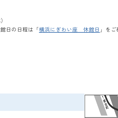
休）
※休館日の日程は「
横浜にぎわい座 休館日
」をご