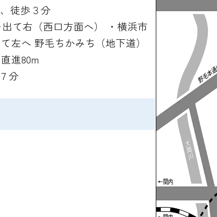
車、徒歩３分
を出て右（西口方面へ） ・横浜市
て左へ 野毛ちかみち（地下道）
直進80m
７分