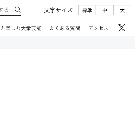
文字サイズ
標準
中
大
っと楽しむ大衆芸能
よくある質問
アクセス
座席表
にぎわい座芸人伝
オリジナルグッズ
電子根多帳