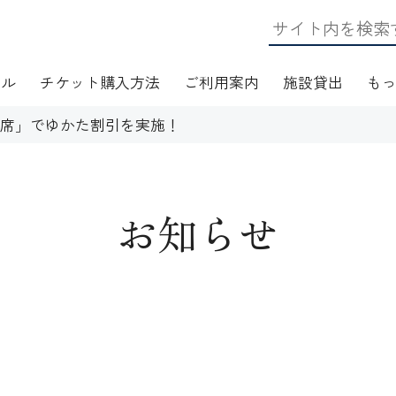
ール
チケット購入方法
ご利用案内
施設貸出
も
い寄席」でゆかた割引を実施！
お知らせ
日・アクセス
フロアマップ
施設資料
ワークショップ
応
無線LAN(Wi-Fi)利用案内
演芸Ｑ＆Ａ