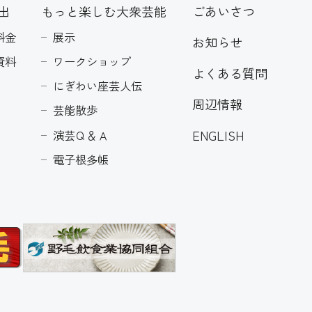
出
もっと楽しむ大衆芸能
ごあいさつ
料金
展示
お知らせ
資料
ワークショップ
よくある質問
にぎわい座芸人伝
周辺情報
芸能散歩
ENGLISH
演芸Ｑ＆Ａ
電子根多帳