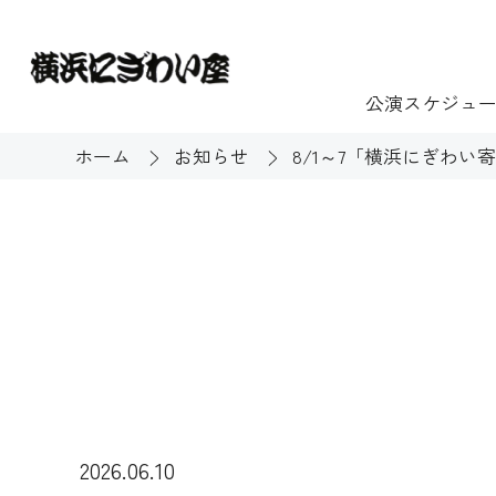
公演スケジュ
ホーム
お知らせ
8/1～7「横浜にぎわ
チケット
ご利用案内
施設貸出
もっと楽し
団体のお客様へ
開館時間・休館
利用料金
展示
購入方法
む
大衆芸能
バリアフリー対
芸能散歩
2026.06.10